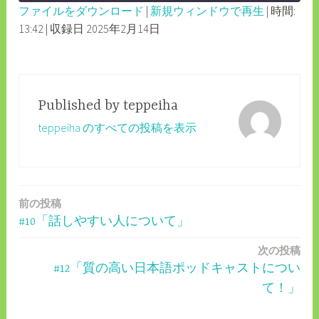
ファイルをダウンロード
|
新規ウィンドウで再生
|
時間:
SECONDS
30
13:42
|
収録日 2025年2月14日
SHARE
RSS FEED
SECONDS
LINK
EMBED
Published by
teppeiha
teppeiha のすべての投稿を表示
前の投稿
投
#10「話しやすい人について」
稿
次の投稿
ナ
#12「質の高い日本語ポッドキャストについ
ビ
て！」
ゲ