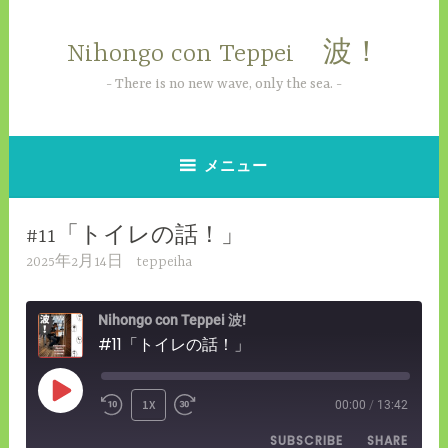
コ
ン
Nihongo con Teppei 波！
テ
ン
There is no new wave, only the sea.
ツ
へ
ス
メニュー
キ
ッ
#11「トイレの話！」
プ
2025年2月14日
teppeiha
Nihongo con Teppei 波!
#11「トイレの話！」
PLAY
1X
00:00
/
13:42
REWIND
FAST
EPISODE
SUBSCRIBE
SHARE
10
FORWARD