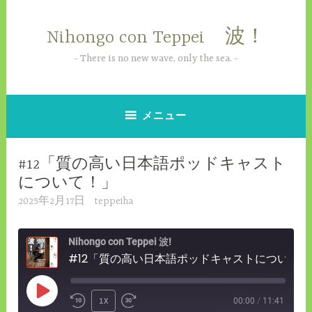
コ
ン
Nihongo con Teppei 波！
テ
ン
There is no new wave, only the sea.
ツ
へ
ス
メニュー
キ
ッ
#12「質の高い日本語ポッドキャスト
プ
について！」
2025年2月17日
teppeiha
Nihongo con Teppei 波!
#12「質の高い日本語ポッドキャストについて！」
PLAY
1X
00:00
/
11:41
REWIND
FAST