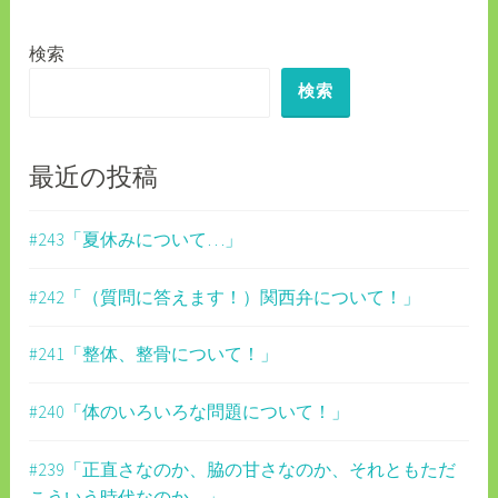
ゲ
検索
ー
検索
シ
ョ
ン
最近の投稿
#243「夏休みについて…」
#242「（質問に答えます！）関西弁について！」
#241「整体、整骨について！」
#240「体のいろいろな問題について！」
#239「正直さなのか、脇の甘さなのか、それともただ
こういう時代なのか…」