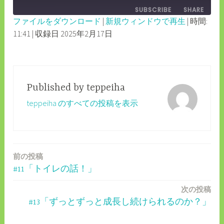
EPISODE
SUBSCRIBE
SHARE
10
FORWARD
ファイルをダウンロード
|
新規ウィンドウで再生
|
時間:
SECONDS
30
11:41
|
収録日 2025年2月17日
SHARE
RSS FEED
SECONDS
LINK
EMBED
Published by
teppeiha
teppeiha のすべての投稿を表示
前の投稿
投
#11「トイレの話！」
稿
次の投稿
ナ
#13「ずっとずっと成長し続けられるのか？」
ビ