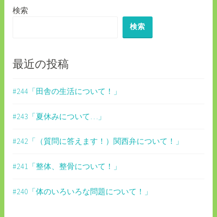
検索
ー
検索
シ
ョ
ン
最近の投稿
#244「田舎の生活について！」
#243「夏休みについて…」
#242「（質問に答えます！）関西弁について！」
#241「整体、整骨について！」
#240「体のいろいろな問題について！」