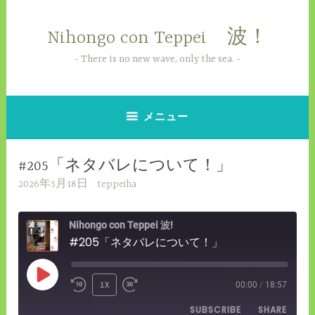
コ
ン
Nihongo con Teppei 波！
テ
ン
There is no new wave, only the sea.
ツ
へ
ス
メニュー
キ
ッ
#205「ネタバレについて！」
プ
2026年5月18日
teppeiha
Nihongo con Teppei 波!
#205「ネタバレについて！」
PLAY
1X
00:00
/
18:57
REWIND
FAST
EPISODE
SUBSCRIBE
SHARE
10
FORWARD