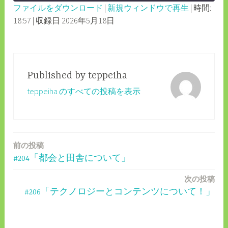
ファイルをダウンロード
|
新規ウィンドウで再生
|
時間:
SECONDS
30
18:57
|
収録日 2026年5月18日
SHARE
RSS FEED
SECONDS
LINK
EMBED
Published by
teppeiha
teppeiha のすべての投稿を表示
前の投稿
投
#204「都会と田舎について」
稿
次の投稿
ナ
#206「テクノロジーとコンテンツについて！」
ビ
ゲ