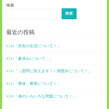
検索
ー
検索
シ
ョ
ン
最近の投稿
#244「田舎の生活について！」
#243「夏休みについて…」
#242「（質問に答えます！）関西弁について！」
#241「整体、整骨について！」
#240「体のいろいろな問題について！」