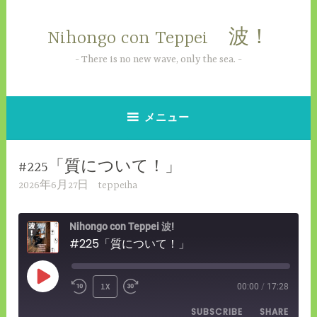
コ
ン
Nihongo con Teppei 波！
テ
ン
There is no new wave, only the sea.
ツ
へ
ス
メニュー
キ
ッ
#225「質について！」
プ
2026年6月27日
teppeiha
Nihongo con Teppei 波!
#225「質について！」
PLAY
1X
00:00
/
17:28
REWIND
FAST
EPISODE
SUBSCRIBE
SHARE
10
FORWARD