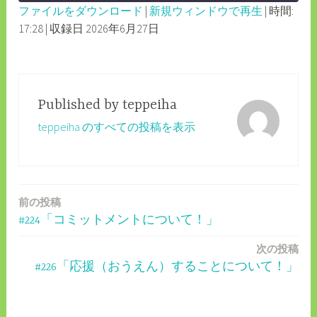
ファイルをダウンロード
|
新規ウィンドウで再生
|
時間:
SECONDS
30
17:28
|
収録日 2026年6月27日
SHARE
RSS FEED
SECONDS
LINK
EMBED
Published by
teppeiha
teppeiha のすべての投稿を表示
前の投稿
投
#224「コミットメントについて！」
稿
次の投稿
ナ
#226「応援（おうえん）することについて！」
ビ
ゲ