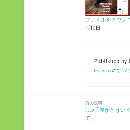
ファイルをダウン
7月8日
SHARE
RSS FEED
LINK
EMBED
Published by
teppeiha の
前の投稿
投
#229「僕がどう
稿
て」