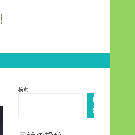
波！
検索
検
索