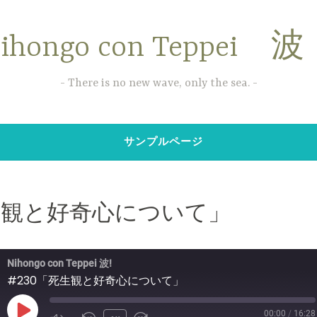
ihongo con Teppei 
There is no new wave, only the sea.
サンプルページ
死生観と好奇心について」
Nihongo con Teppei 波!
#230「死生観と好奇心について」
00:00
/
16:28