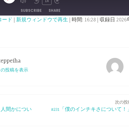
PLAY
1X
MUTE/UNMUTE
REWIND
FAST
SUBSCRIBE
SHARE
EPISODE
EPISODE
10
FORWARD
ロード
|
新規ウィンドウで再生
|
時間: 16:28
|
収録日 2026
SECONDS
30
SECONDS
teppeiha
すべての投稿を表示
次の投
いう人間かについ
#231「僕のインチキさについて！