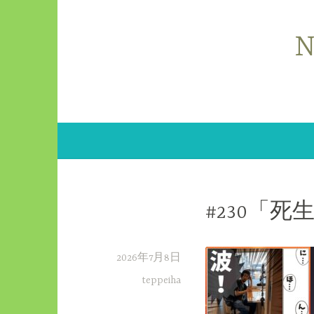
コ
ン
N
テ
ン
ツ
へ
ス
キ
ッ
プ
#230「
2026年7月8日
teppeiha