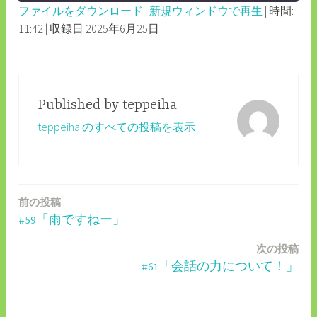
ファイルをダウンロード
|
新規ウィンドウで再生
|
時間:
SECONDS
30
11:42
|
収録日 2025年6月25日
SHARE
RSS FEED
SECONDS
LINK
EMBED
Published by
teppeiha
teppeiha のすべての投稿を表示
前の投稿
投
#59「雨ですねー」
稿
次の投稿
ナ
#61「会話の力について！」
ビ
ゲ