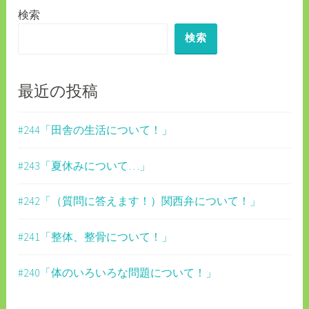
検索
ー
検索
シ
ョ
ン
最近の投稿
#244「田舎の生活について！」
#243「夏休みについて…」
#242「（質問に答えます！）関西弁について！」
#241「整体、整骨について！」
#240「体のいろいろな問題について！」