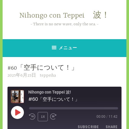
コ
ン
Nihongo con Teppei 波！
テ
ン
There is no new wave, only the sea.
ツ
へ
ス
メニュー
キ
ッ
#60「空手について！」
プ
2025年6月25日
teppeiha
Nihongo con Teppei 波!
#60「空手について！」
PLAY
1X
00:00
/
11:42
REWIND
FAST
EPISODE
SUBSCRIBE
SHARE
10
FORWARD