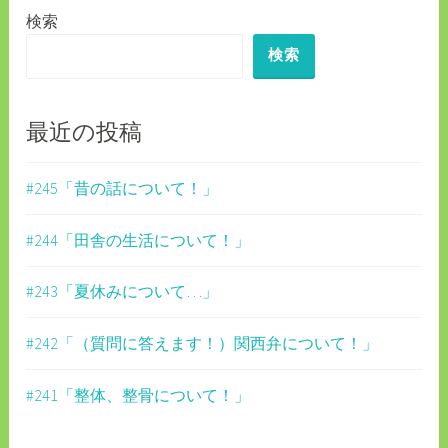
検索
ー
検索
シ
ョ
ン
最近の投稿
#245「昔の話について！」
#244「田舎の生活について！」
#243「夏休みについて…」
#242「（質問に答えます！）関西弁について！」
#241「整体、整骨について！」