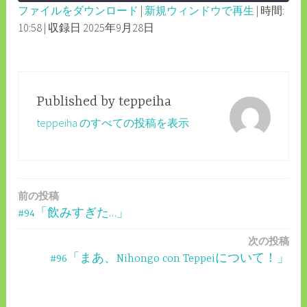
ファイルをダウンロード
|
新規ウィンドウで再生
|
時間:
SECONDS
30
10:58
|
収録日 2025年9月28日
SHARE
RSS FEED
SECONDS
LINK
EMBED
Published by
teppeiha
teppeiha のすべての投稿を表示
前の投稿
投
#94「飲みすぎた…」
稿
次の投稿
ナ
#96「まあ、Nihongo con Teppeiについて！」
ビ
ゲ