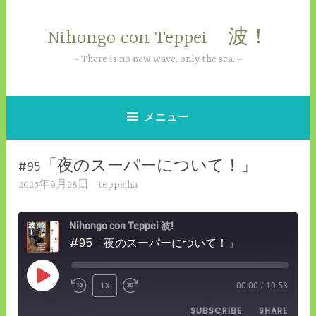
コ
ン
Nihongo con Teppei 波！
テ
ン
There is no new wave, only the sea.
ツ
へ
ス
メニュー
キ
ッ
#95「夜のスーパーについて！」
プ
2025年9月28日
teppeiha
Nihongo con Teppei 波!
#95「夜のスーパーについて！」
PLAY
1X
00:00
/
10:58
REWIND
FAST
EPISODE
SUBSCRIBE
SHARE
10
FORWARD