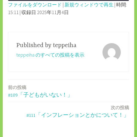
ファイルをダウンロード
|
新規ウィンドウで再生
|
時間:
SECONDS
30
15:11
|
収録日 2025年11月4日
SHARE
RSS FEED
SECONDS
LINK
EMBED
Published by
teppeiha
teppeiha のすべての投稿を表示
前の投稿
投
#109「子どもがいない！」
稿
次の投稿
ナ
#111「インフレーションとかについて！」
ビ
ゲ