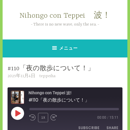
コ
ン
Nihongo con Teppei 波！
テ
ン
There is no new wave, only the sea.
ツ
へ
ス
メニュー
キ
ッ
#110「夜の散歩について！」
プ
2025年11月4日
teppeiha
Nihongo con Teppei 波!
#110「夜の散歩について！」
PLAY
1X
00:00
/
15:11
REWIND
FAST
EPISODE
SUBSCRIBE
SHARE
10
FORWARD