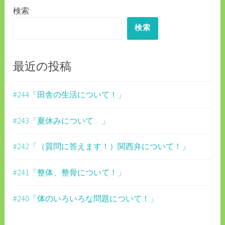
検索
ー
検索
シ
ョ
ン
最近の投稿
#244「田舎の生活について！」
#243「夏休みについて…」
#242「（質問に答えます！）関西弁について！」
#241「整体、整骨について！」
#240「体のいろいろな問題について！」