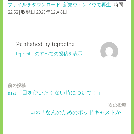
ファイルをダウンロード
|
新規ウィンドウで再生
|
時間:
SECONDS
30
22:52
|
収録日 2025年12月8日
SHARE
RSS FEED
SECONDS
LINK
EMBED
Published by
teppeiha
teppeiha のすべての投稿を表示
前の投稿
投
#121「目を使いたくない時について！」
稿
次の投稿
ナ
#123「なんのためのポッドキャストか」
ビ
ゲ