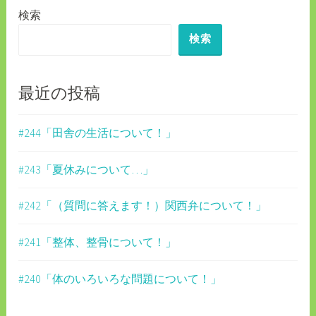
検索
ー
検索
シ
ョ
ン
最近の投稿
#244「田舎の生活について！」
#243「夏休みについて…」
#242「（質問に答えます！）関西弁について！」
#241「整体、整骨について！」
#240「体のいろいろな問題について！」