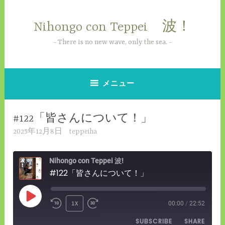
コ
ン
Nihongo con Teppei 波！
テ
ン
There is no new wave, only the sea.
ツ
へ
ス
メニュー
キ
ッ
#122「皆さんについて！」
プ
2025年12月8日
teppeiha
Nihongo con Teppei 波!
#122「皆さんについて！」
PLAY
1X
00:00
/
22:52
REWIND
FAST
EPISODE
SUBSCRIBE
SHARE
10
FORWARD