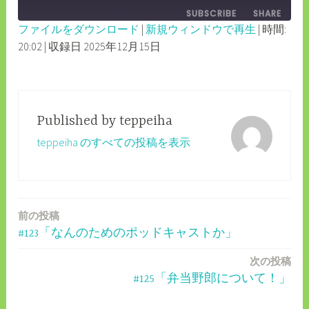
EPISODE
SUBSCRIBE
SHARE
10
FORWARD
ファイルをダウンロード
|
新規ウィンドウで再生
|
時間:
SECONDS
30
20:02
|
収録日 2025年12月15日
SHARE
RSS FEED
SECONDS
LINK
EMBED
Published by
teppeiha
teppeiha のすべての投稿を表示
前の投稿
投
#123「なんのためのポッドキャストか」
稿
次の投稿
ナ
#125「弁当野郎について！」
ビ