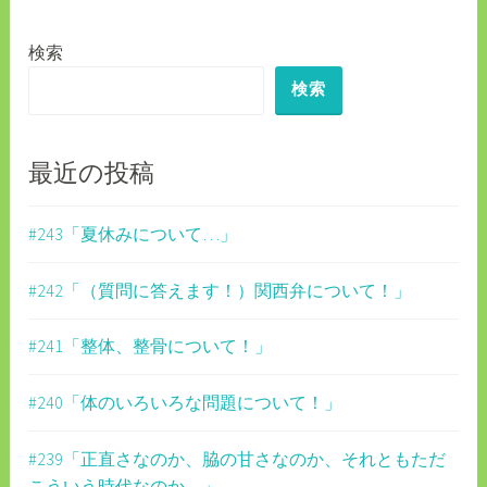
ゲ
検索
ー
検索
シ
ョ
ン
最近の投稿
#243「夏休みについて…」
#242「（質問に答えます！）関西弁について！」
#241「整体、整骨について！」
#240「体のいろいろな問題について！」
#239「正直さなのか、脇の甘さなのか、それともただ
こういう時代なのか…」