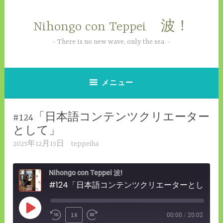
コ
ン
Nihongo con Teppei 波！
テ
ン
There is no new wave, only the sea.
ツ
へ
ス
メニュー
キ
ッ
#124「日本語コンテンツクリエーター
プ
として」
2025年12月15日
teppeiha
Nihongo con Teppei 波!
#124「日本語コンテンツクリエーターとして」
PLAY
1X
00:00
/
20:02
REWIND
FAST