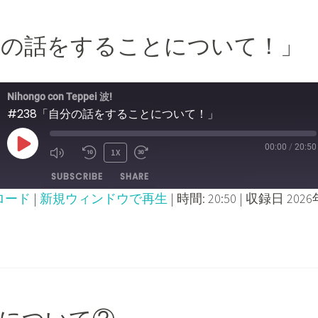
自分の話をすることについて！」
Nihongo con Teppei 波!
#238「自分の話をすることについて！」
00:00
/
20:50
PLAY
1X
MUTE/UNMUTE
REWIND
FAST
SUBSCRIBE
SHARE
EPISODE
EPISODE
10
FORWARD
ロード
|
新規ウィンドウで再生
|
時間: 20:50
|
収録日 2026
SECONDS
30
SECONDS