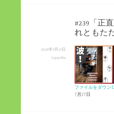
EMBED
#239「
れともた
2026年7月27日
teppeiha
ファイルをダウン
7月27日
SHARE
RSS FEED
LINK