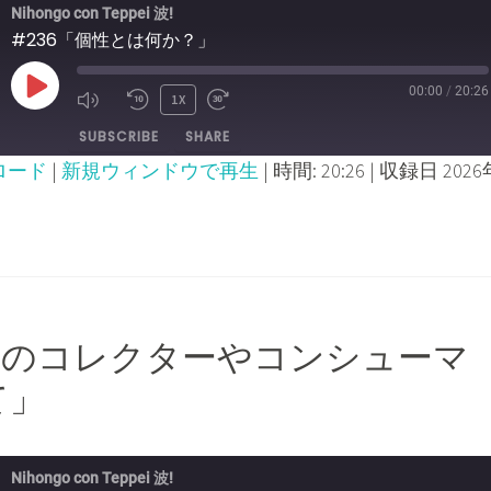
Nihongo con Teppei 波!
#236「個性とは何か？」
00:00
/
20:26
PLAY
1X
MUTE/UNMUTE
REWIND
FAST
SUBSCRIBE
SHARE
EPISODE
EPISODE
10
FORWARD
ロード
|
新規ウィンドウで再生
|
時間: 20:26
|
収録日 2026
SECONDS
30
SECONDS
ただのコレクターやコンシューマ
て」
Nihongo con Teppei 波!