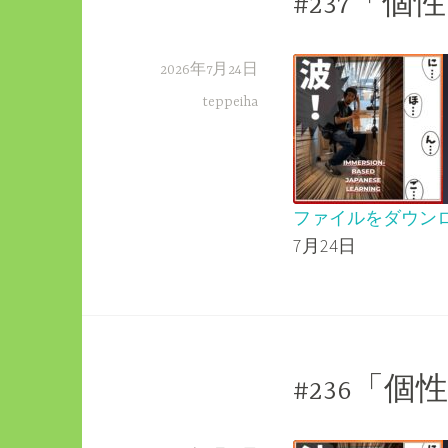
#237「
2026年7月24日
teppeiha
ファイルをダウン
7月24日
SHARE
RSS FEED
LINK
EMBED
#236「