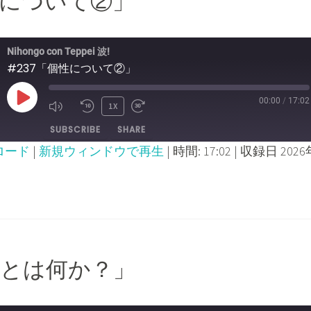
個性について②」
Nihongo con Teppei 波!
#237「個性について②」
00:00
/
17:02
PLAY
1X
MUTE/UNMUTE
REWIND
FAST
SUBSCRIBE
SHARE
EPISODE
EPISODE
10
FORWARD
ロード
|
新規ウィンドウで再生
|
時間: 17:02
|
収録日 2026
SECONDS
30
SECONDS
個性とは何か？」