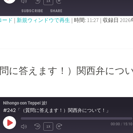
PLAY
1X
MUTE/UNMUTE
REWIND
FAST
SUBSCRIBE
SHARE
EPISODE
EPISODE
10
FORWARD
ロード
|
新規ウィンドウで再生
|
時間: 11:27
|
収録日 2026
SECONDS
30
SECONDS
（質問に答えます！）関西弁につ
Nihongo con Teppei 波!
#242「（質問に答えます！）関西弁について！」
00:00
/
15:10
PLAY
1X
MUTE/UNMUTE
REWIND
FAST