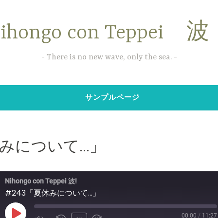
ihongo con Teppei 
There is no new wave, only the sea.
サンプルページ
夏休みについて…」
Nihongo con Teppei 波!
#243「夏休みについて...」
00:00
/
11:27