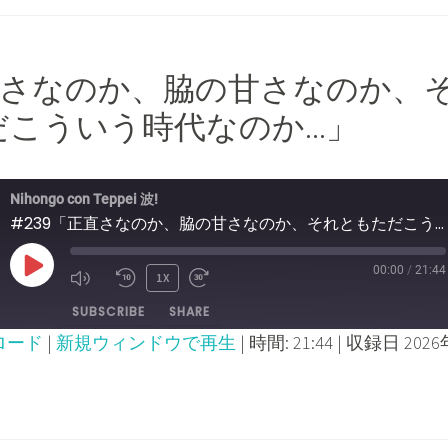
正直さなのか、脇の甘さなのか、
だこういう時代なのか…」
Nihongo con Teppei 波!
#239「正直さなのか、脇の甘さなのか、それともただこういう時代なのか...」
00:00
/
21:44
PLAY
1X
MUTE/UNMUTE
REWIND
FAST
SUBSCRIBE
SHARE
EPISODE
EPISODE
10
FORWARD
ロード
|
新規ウィンドウで再生
|
時間: 21:44
|
収録日 2026
SECONDS
30
SECONDS