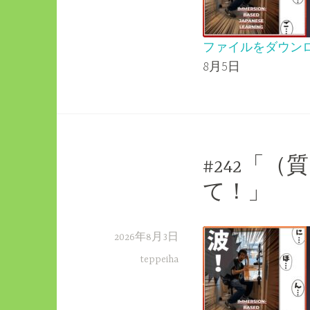
ファイルをダウン
8月5日
SHARE
RSS FEED
LINK
EMBED
#242「
て！」
2026年8月3日
teppeiha