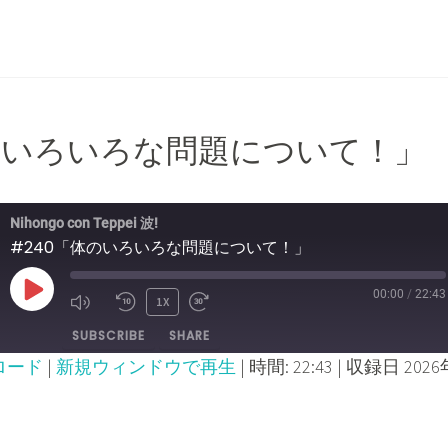
SECONDS
30
SECONDS
体のいろいろな問題について！」
Nihongo con Teppei 波!
#240「体のいろいろな問題について！」
00:00
/
22:43
PLAY
1X
MUTE/UNMUTE
REWIND
FAST
SUBSCRIBE
SHARE
EPISODE
EPISODE
10
FORWARD
ロード
|
新規ウィンドウで再生
|
時間: 22:43
|
収録日 2026
SECONDS
30
SECONDS