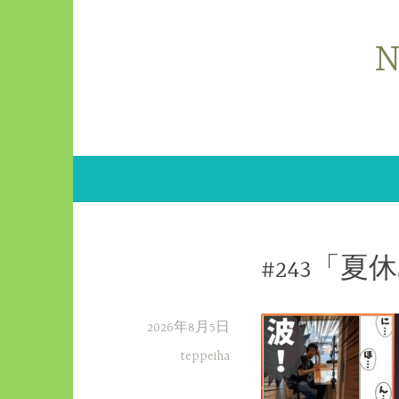
コ
ン
N
テ
ン
ツ
へ
ス
キ
ッ
プ
#243「
2026年8月5日
teppeiha