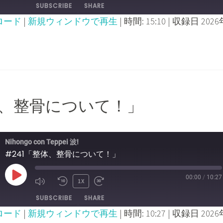
SUBSCRIBE
SHARE
EPISODE
EPISODE
10
FORWARD
ロード
|
新規ウィンドウで再生
|
時間: 15:10
|
収録日 2026
SECONDS
30
SECONDS
整体、整骨について！」
Nihongo con Teppei 波!
#241「整体、整骨について！」
00:00
/
10:27
PLAY
1X
MUTE/UNMUTE
REWIND
FAST
SUBSCRIBE
SHARE
EPISODE
EPISODE
10
FORWARD
ロード
|
新規ウィンドウで再生
|
時間: 10:27
|
収録日 2026