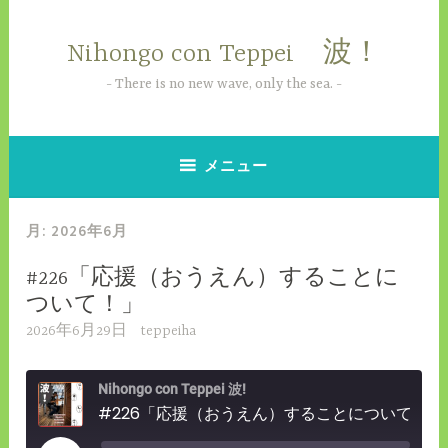
コ
ン
Nihongo con Teppei 波！
テ
ン
There is no new wave, only the sea.
ツ
へ
ス
メニュー
キ
ッ
月:
2026年6月
プ
#226「応援（おうえん）することに
ついて！」
2026年6月29日
teppeiha
Nihongo con Teppei 波!
#226「応援（おうえん）することについて！」