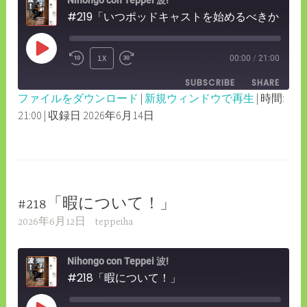
Nihongo con Teppei 波!
#219「いつポッドキャストを始めるべきか？」
PLAY
1X
00:00
/
21:00
REWIND
FAST
EPISODE
SUBSCRIBE
SHARE
10
FORWARD
ファイルをダウンロード
|
新規ウィンドウで再生
|
時間:
SECONDS
30
21:00
|
収録日 2026年6月14日
SHARE
RSS FEED
SECONDS
LINK
EMBED
#218「暇について！」
2026年6月12日
teppeiha
Nihongo con Teppei 波!
#218「暇について！」