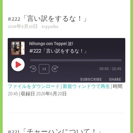
EMBED
#222「言い訳をするな！」
2026年6月20日
teppeiha
Nihongo con Teppei 波!
#222「言い訳をするな！」
PLAY
1X
00:00
/
20:45
REWIND
FAST
EPISODE
SUBSCRIBE
SHARE
10
FORWARD
ファイルをダウンロード
|
新規ウィンドウで再生
|
時間:
SECONDS
30
20:45
|
収録日 2026年6月20日
SHARE
RSS FEED
SECONDS
LINK
EMBED
#221「チャーハンについて！」