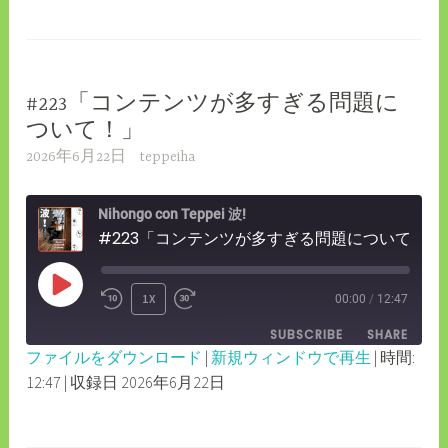
LINK
EMBED
#223「コンテンツが多すぎる問題に
ついて！」
2026年6月22日
teppeiha
Nihongo con Teppei 波!
#223「コンテンツが多すぎる問題について！」
PLAY
1X
00:00
/
12:47
REWIND
FAST
EPISODE
SUBSCRIBE
SHARE
10
FORWARD
ファイルをダウンロード
|
新規ウィンドウで再生
|
時間:
SECONDS
30
12:47
|
収録日 2026年6月22日
SHARE
RSS FEED
SECONDS
LINK