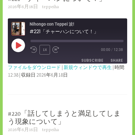
2026年6月18日
teppeiha
Nihongo con Teppei 波!
#221「チャーハンについて！」
PLAY
1X
00:00
/
12:38
REWIND
FAST
EPISODE
SUBSCRIBE
SHARE
10
FORWARD
ファイルをダウンロード
|
新規ウィンドウで再生
|
時間:
SECONDS
30
12:38
|
収録日 2026年6月18日
SHARE
RSS FEED
SECONDS
LINK
EMBED
#220「話してしまうと満足してしま
う現象について」
2026年6月16日
teppeiha