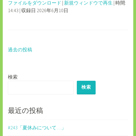
ファイルをダウンロード
|
新規ウィンドウで再生
|
時間:
SECONDS
30
14:43
|
収録日 2026年6月10日
SHARE
RSS FEED
SECONDS
LINK
EMBED
過去の投稿
投
稿
ナ
検索
ビ
検索
ゲ
ー
最近の投稿
シ
ョ
#243「夏休みについて…」