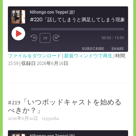
Nihongo con Teppei 波!
#220「話してしまうと満足してしまう現象について」
PLAY
1X
00:00
/
15:59
REWIND
FAST
EPISODE
SUBSCRIBE
SHARE
10
FORWARD
ファイルをダウンロード
|
新規ウィンドウで再生
|
時間:
SECONDS
30
15:59
|
収録日 2026年6月16日
SHARE
RSS FEED
SECONDS
LINK
EMBED
#219「いつポッドキャストを始める
べきか？」
2026年6月14日
teppeiha