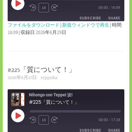
PLAY
1X
00:00
/
16:09
REWIND
FAST
EPISODE
SUBSCRIBE
SHARE
10
FORWARD
ファイルをダウンロード
|
新規ウィンドウで再生
|
時間:
SECONDS
30
16:09
|
収録日 2026年6月29日
SHARE
RSS FEED
SECONDS
LINK
EMBED
#225「質について！」
2026年6月27日
teppeiha
Nihongo con Teppei 波!
#225「質について！」
PLAY
1X
00:00
/
17:28
REWIND
FAST
EPISODE
SUBSCRIBE
SHARE