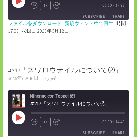
PLAY
1X
00:00
/
17:39
REWIND
FAST
EPISODE
SUBSCRIBE
SHARE
10
FORWARD
ファイルをダウンロード
|
新規ウィンドウで再生
|
時間:
SECONDS
30
17:39
|
収録日 2026年6月12日
SHARE
RSS FEED
SECONDS
LINK
EMBED
#217「スワロウテイルについて②」
2026年6月10日
teppeiha
Nihongo con Teppei 波!
#217「スワロウテイルについて②」
PLAY
1X
00:00
/
14:43
REWIND
FAST
EPISODE
SUBSCRIBE
SHARE
10
FORWARD