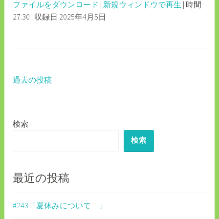
ファイルをダウンロード
|
新規ウィンドウで再生
|
時間:
SECONDS
30
27:30
|
収録日 2025年4月5日
SHARE
RSS FEED
SECONDS
LINK
EMBED
過去の投稿
投
稿
ナ
検索
ビ
検索
ゲ
ー
最近の投稿
シ
ョ
#243「夏休みについて…」