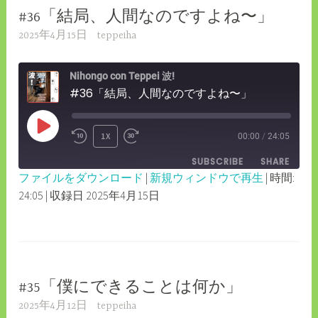
#36「結局、人間なのですよね〜」
2025年4月15日
teppeiha
Nihongo con Teppei 波!
#36「結局、人間なのですよね〜」
PLAY
1X
00:00
/
24:05
REWIND
FAST
EPISODE
SUBSCRIBE
SHARE
10
FORWARD
ファイルをダウンロード
|
新規ウィンドウで再生
|
時間:
SECONDS
30
24:05
|
収録日 2025年4月15日
SHARE
RSS FEED
SECONDS
LINK
EMBED
#35「僕にできることは何か」
2025年4月12日
teppeiha