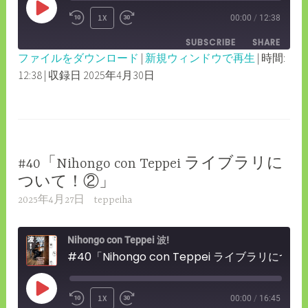
PLAY
1X
00:00
/
12:38
REWIND
FAST
EPISODE
SUBSCRIBE
SHARE
10
FORWARD
ファイルをダウンロード
|
新規ウィンドウで再生
|
時間:
SECONDS
30
12:38
|
収録日 2025年4月30日
SHARE
RSS FEED
SECONDS
LINK
EMBED
#40「Nihongo con Teppei ライブラリに
ついて！②」
2025年4月27日
teppeiha
Nihongo con Teppei 波!
#40「Nihongo con Teppei ライブラリについて！②」
PLAY
1X
00:00
/
16:45
REWIND
FAST