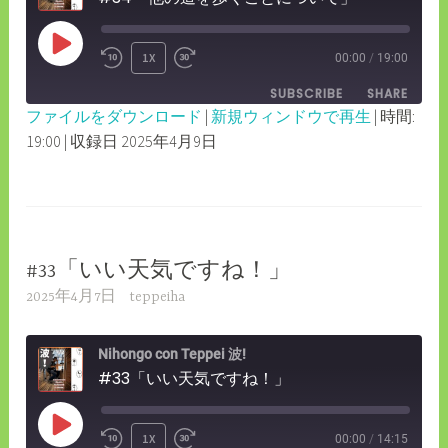
PLAY
1X
00:00
/
19:00
REWIND
FAST
EPISODE
SUBSCRIBE
SHARE
10
FORWARD
ファイルをダウンロード
|
新規ウィンドウで再生
|
時間:
SECONDS
30
19:00
|
収録日 2025年4月9日
SHARE
RSS FEED
SECONDS
LINK
EMBED
#33「いい天気ですね！」
2025年4月7日
teppeiha
Nihongo con Teppei 波!
#33「いい天気ですね！」
PLAY
1X
00:00
/
14:15