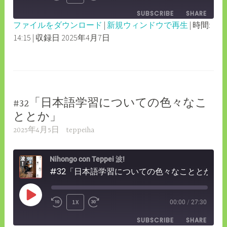
REWIND
FAST
EPISODE
SUBSCRIBE
SHARE
10
FORWARD
ファイルをダウンロード
|
新規ウィンドウで再生
|
時間:
SECONDS
30
14:15
|
収録日 2025年4月7日
SHARE
RSS FEED
SECONDS
LINK
EMBED
#32「日本語学習についての色々なこ
ととか」
2025年4月5日
teppeiha
Nihongo con Teppei 波!
#32「日本語学習についての色々なこととか」
PLAY
1X
00:00
/
27:30
REWIND
FAST
EPISODE
SUBSCRIBE
SHARE
10
FORWARD