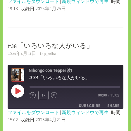
ファイルをダウンロード
|
新規ウィンドウで再生
|
時間:
SECONDS
30
19:13
|
収録日 2025年4月25日
SHARE
RSS FEED
SECONDS
LINK
EMBED
#38「いろいろな人がいる」
2025年4月21日
teppeiha
Nihongo con Teppei 波!
#38「いろいろな人がいる」
PLAY
1X
00:00
/
15:02
REWIND
FAST
EPISODE
SUBSCRIBE
SHARE
10
FORWARD
ファイルをダウンロード
|
新規ウィンドウで再生
|
時間:
SECONDS
30
15:02
|
収録日 2025年4月21日
SHARE
RSS FEED
SECONDS