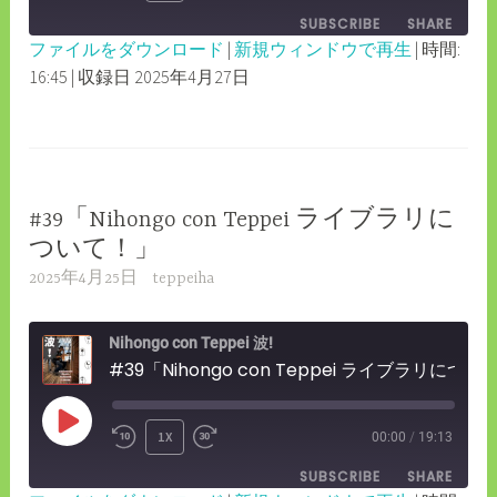
EPISODE
SUBSCRIBE
SHARE
10
FORWARD
ファイルをダウンロード
|
新規ウィンドウで再生
|
時間:
SECONDS
30
16:45
|
収録日 2025年4月27日
SHARE
RSS FEED
SECONDS
LINK
EMBED
#39「Nihongo con Teppei ライブラリに
ついて！」
2025年4月25日
teppeiha
Nihongo con Teppei 波!
#39「Nihongo con Teppei ライブラリについて！」
PLAY
1X
00:00
/
19:13
REWIND
FAST
EPISODE
SUBSCRIBE
SHARE
10
FORWARD