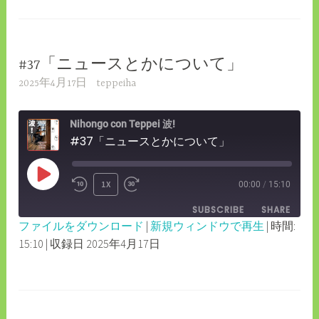
LINK
EMBED
#37「ニュースとかについて」
2025年4月17日
teppeiha
Nihongo con Teppei 波!
#37「ニュースとかについて」
PLAY
1X
00:00
/
15:10
REWIND
FAST
EPISODE
SUBSCRIBE
SHARE
10
FORWARD
ファイルをダウンロード
|
新規ウィンドウで再生
|
時間:
SECONDS
30
15:10
|
収録日 2025年4月17日
SHARE
RSS FEED
SECONDS
LINK
EMBED