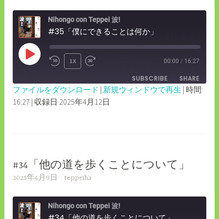
Nihongo con Teppei 波!
#35「僕にできることは何か」
PLAY
1X
00:00
/
16:27
REWIND
FAST
EPISODE
SUBSCRIBE
SHARE
10
FORWARD
ファイルをダウンロード
|
新規ウィンドウで再生
|
時間:
SECONDS
30
16:27
|
収録日 2025年4月12日
SHARE
RSS FEED
SECONDS
LINK
EMBED
#34「他の道を歩くことについて」
2025年4月9日
teppeiha
Nihongo con Teppei 波!
#34「他の道を歩くことについて」