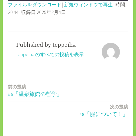
ファイルをダウンロード
|
新規ウィンドウで再生
|
時間:
SECONDS
30
20:44
|
収録日 2025年2月4日
SHARE
RSS FEED
SECONDS
LINK
EMBED
Published by
teppeiha
teppeiha のすべての投稿を表示
前の投稿
投
#6「温泉旅館の哲学」
稿
次の投稿
ナ
#8「服について！」
ビ
ゲ