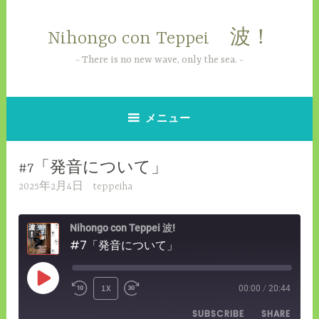
コ
ン
Nihongo con Teppei 波！
テ
ン
There is no new wave, only the sea.
ツ
へ
ス
メニュー
キ
ッ
#7「発音について」
プ
2025年2月4日
teppeiha
Nihongo con Teppei 波!
#7「発音について」
PLAY
1X
00:00
/
20:44
REWIND
FAST
EPISODE
SUBSCRIBE
SHARE
10
FORWARD