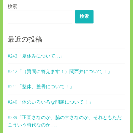
検索
ー
検索
シ
ョ
ン
最近の投稿
#243「夏休みについて…」
#242「（質問に答えます！）関西弁について！」
#241「整体、整骨について！」
#240「体のいろいろな問題について！」
#239「正直さなのか、脇の甘さなのか、それともただ
こういう時代なのか…」