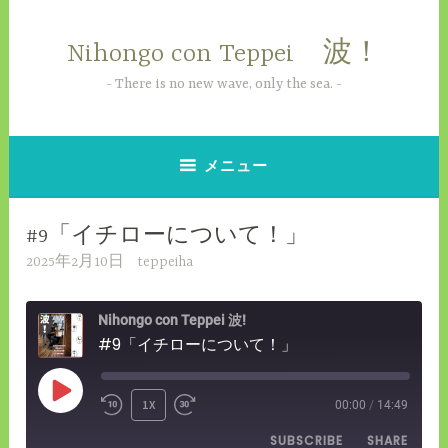
コ
ン
Nihongo con Teppei 波！
テ
ン
There is no new wave, only the sea.
ツ
へ
ス
メニュー
キ
ッ
#9「イチローについて！」
プ
2025年2月10日
teppeiha
Nihongo con Teppei 波!
#9「イチローについて！」
PLAY
1X
00:00
/
14:49
REWIND
FAST
EPISODE
SUBSCRIBE
SHARE
10
FORWARD