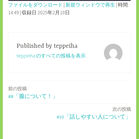
ファイルをダウンロード
|
新規ウィンドウで再生
|
時間:
SECONDS
30
14:49
|
収録日 2025年2月10日
SHARE
RSS FEED
SECONDS
LINK
EMBED
Published by
teppeiha
teppeiha のすべての投稿を表示
前の投稿
投
#8「服について！」
稿
次の投稿
ナ
#10「話しやすい人について」
ビ
ゲ