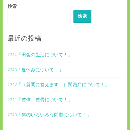
検索
ー
検索
シ
ョ
ン
最近の投稿
#244「田舎の生活について！」
#243「夏休みについて…」
#242「（質問に答えます！）関西弁について！」
#241「整体、整骨について！」
#240「体のいろいろな問題について！」