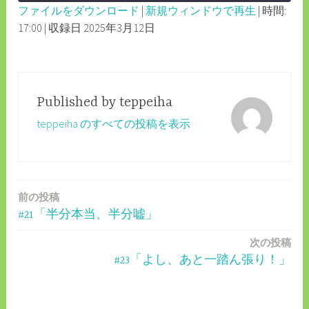
ファイルをダウンロード
|
新規ウィンドウで再生
|
時間:
SECONDS
30
17:00
|
収録日 2025年3月12日
SHARE
RSS FEED
SECONDS
LINK
EMBED
Published by
teppeiha
teppeiha のすべての投稿を表示
前の投稿
投
#21「半分本当、半分嘘」
稿
次の投稿
ナ
#23「よし、あと一踏ん張り！」
ビ
ゲ