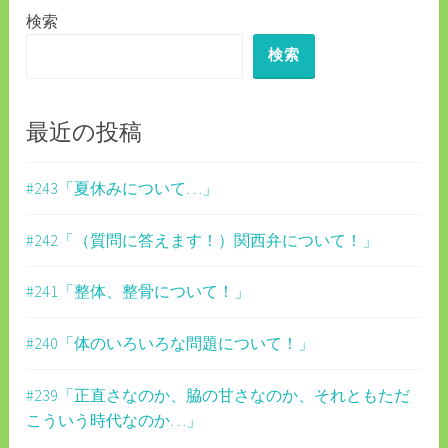
検索
ー
検索
シ
ョ
ン
最近の投稿
#243「夏休みについて…」
#242「（質問に答えます！）関西弁について！」
#241「整体、整骨について！」
#240「体のいろいろな問題について！」
#239「正直さなのか、脇の甘さなのか、それともただ
こういう時代なのか…」