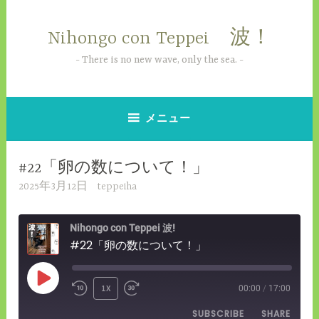
コ
ン
Nihongo con Teppei 波！
テ
ン
There is no new wave, only the sea.
ツ
へ
ス
メニュー
キ
ッ
#22「卵の数について！」
プ
2025年3月12日
teppeiha
Nihongo con Teppei 波!
#22「卵の数について！」
PLAY
1X
00:00
/
17:00
REWIND
FAST
EPISODE
SUBSCRIBE
SHARE
10
FORWARD