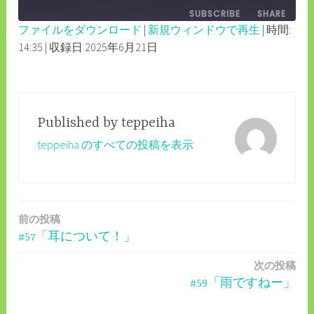
EPISODE
SUBSCRIBE
SHARE
10
FORWARD
ファイルをダウンロード
|
新規ウィンドウで再生
|
時間:
SECONDS
30
14:35
|
収録日 2025年6月21日
SHARE
RSS FEED
SECONDS
LINK
EMBED
Published by
teppeiha
teppeiha のすべての投稿を表示
前の投稿
投
#57「耳について！」
稿
次の投稿
ナ
#59「雨ですねー」
ビ