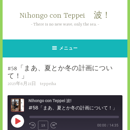
コ
ン
Nihongo con Teppei 波！
テ
ン
There is no new wave, only the sea.
ツ
へ
ス
メニュー
キ
ッ
#58「まあ、夏とか冬の計画につい
プ
て！」
2025年6月21日
teppeiha
Nihongo con Teppei 波!
#58「まあ、夏とか冬の計画について！」
PLAY
1X
00:00
/
14:35
REWIND
FAST