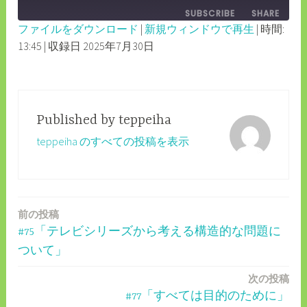
EPISODE
SUBSCRIBE
SHARE
10
FORWARD
ファイルをダウンロード
|
新規ウィンドウで再生
|
時間:
SECONDS
30
13:45
|
収録日 2025年7月30日
SHARE
RSS FEED
SECONDS
LINK
EMBED
Published by
teppeiha
teppeiha のすべての投稿を表示
前の投稿
投
#75「テレビシリーズから考える構造的な問題に
稿
ついて」
ナ
次の投稿
ビ
#77「すべては目的のために」