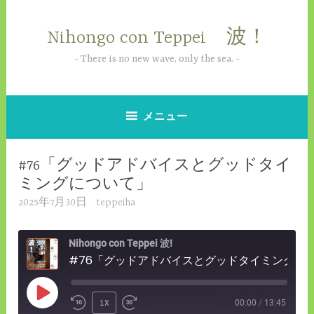
コ
ン
Nihongo con Teppei 波！
テ
ン
There is no new wave, only the sea.
ツ
へ
ス
メニュー
キ
ッ
#76「グッドアドバイスとグッドタイ
プ
ミングについて」
2025年7月30日
teppeiha
Nihongo con Teppei 波!
#76「グッドアドバイスとグッドタイミングについて」
PLAY
1X
00:00
/
13:45
REWIND
FAST