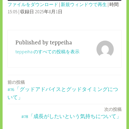
ファイルをダウンロード
|
新規ウィンドウで再生
|
時間:
SECONDS
30
15:05
|
収録日 2025年8月1日
SHARE
RSS FEED
SECONDS
LINK
EMBED
Published by
teppeiha
teppeiha のすべての投稿を表示
前の投稿
投
#76「グッドアドバイスとグッドタイミングにつ
稿
いて」
ナ
次の投稿
ビ
#78「成長がしたいという気持ちについて」
ゲ