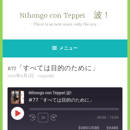
コ
ン
Nihongo con Teppei 波！
テ
ン
There is no new wave, only the sea.
ツ
へ
ス
メニュー
キ
ッ
#77「すべては目的のために」
プ
2025年8月1日
teppeiha
Nihongo con Teppei 波!
#77「すべては目的のために」
PLAY
1X
00:00
/
15:05
REWIND
FAST
EPISODE
SUBSCRIBE
SHARE
10
FORWARD