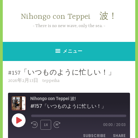
コ
ン
Nihongo con Teppei 波！
テ
ン
There is no new wave, only the sea.
ツ
へ
ス
メニュー
キ
ッ
#157「いつものように忙しい！」
プ
2026年2月13日
teppeiha
Nihongo con Teppei 波!
#157「いつものように忙しい！」
PLAY
1X
00:00
/
20:03
REWIND
FAST
EPISODE
SUBSCRIBE
SHARE
10
FORWARD