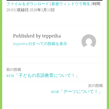
ファイルをダウンロード
|
新規ウィンドウで再生
|
時間:
SECONDS
30
20:03
|
収録日 2026年2月13日
SHARE
RSS FEED
SECONDS
LINK
EMBED
Published by
teppeiha
teppeiha のすべての投稿を表示
前の投稿
投
#156「子どもの言語教育について！」
稿
次の投稿
ナ
#158「デーツについて！」
ビ
ゲ