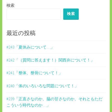
検索
ー
検索
シ
ョ
ン
最近の投稿
#243「夏休みについて…」
#242「（質問に答えます！）関西弁について！」
#241「整体、整骨について！」
#240「体のいろいろな問題について！」
#239「正直さなのか、脇の甘さなのか、それともただ
こういう時代なのか…」