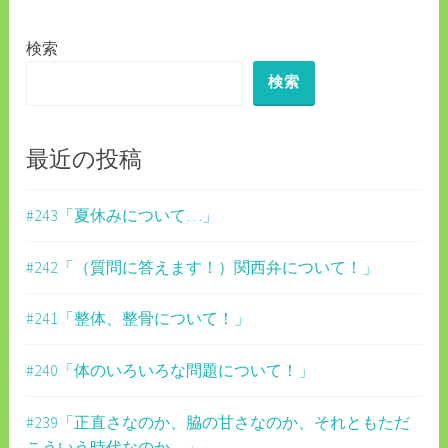
ゲ
検索
ー
検索
シ
ョ
ン
最近の投稿
#243「夏休みについて…」
#242「（質問に答えます！）関西弁について！」
#241「整体、整骨について！」
#240「体のいろいろな問題について！」
#239「正直さなのか、脇の甘さなのか、それともただ
こういう時代なのか…」