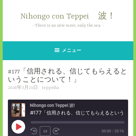
コ
ン
Nihongo con Teppei 波！
テ
ン
There is no new wave, only the sea.
ツ
へ
ス
メニュー
キ
ッ
#177「信用される、信じてもらえると
プ
いうことについて！」
2026年3月25日
teppeiha
Nihongo con Teppei 波!
#177「信用される、信じてもらえるということについて！」
PLAY
1X
00:00
/
20:16
REWIND
FAST