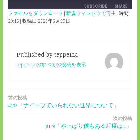
EPISODE
SUBSCRIBE
SHARE
10
FORWARD
ファイルをダウンロード
|
新規ウィンドウで再生
|
時間:
SECONDS
30
20:16
|
収録日 2026年3月25日
SHARE
RSS FEED
SECONDS
LINK
EMBED
Published by
teppeiha
teppeiha のすべての投稿を表示
前の投稿
投
#176「ナイーブでいられない世界について」
稿
次の投稿
ナ
#178「やっぱり僕もある程度は…」
ビ